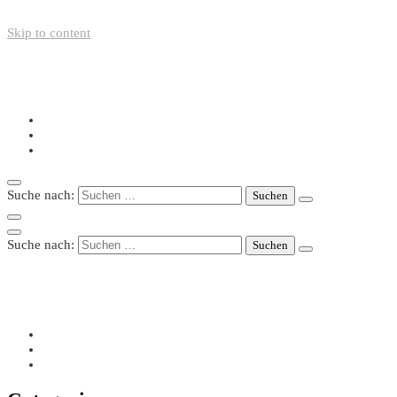
Skip to content
+49-211-5446423
info@nazo-support.org
Oswald-Spengler-Str. 21, 40474 Düsseldorf
Suche nach:
Suche nach:
+49-211-5446423
info@nazo-support.org
Oswald-Spengler-Str. 21, 40474 Düsseldorf