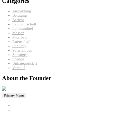
Categories
Ausbildung
Beratung
Bericht
Landwirtschaft
Lebensmittel
Messen
Mitarbeit
Patenschaft
Publicity
Solarlampen
Sonstiges
Spende
Unkategorisiert
Verkauf
About the Founder
Primary Menu
HOME
PROJEKTE