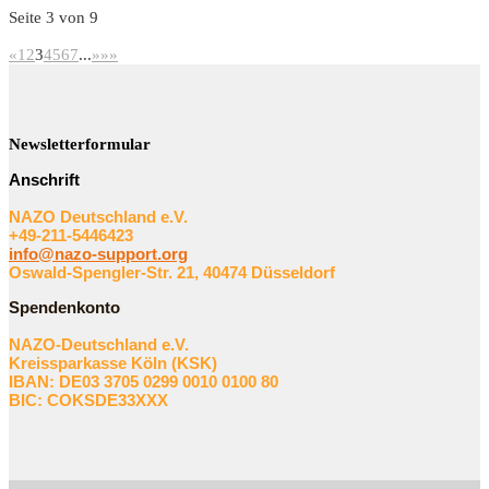
Seite 3 von 9
«
1
2
3
4
5
6
7
...
»
»»
Newsletterformular
Anschrift
NAZO Deutschland e.V.
+49-211-5446423
info@nazo-support.org
Oswald-Spengler-Str. 21, 40474 Düsseldorf
Spendenkonto
NAZO-Deutschland e.V.
Kreissparkasse Köln (KSK)
IBAN: DE03 3705 0299 0010 0100 80
BIC: COKSDE33XXX