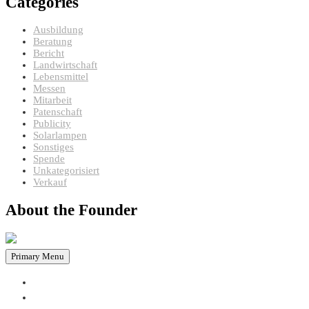
Categories
Ausbildung
Beratung
Bericht
Landwirtschaft
Lebensmittel
Messen
Mitarbeit
Patenschaft
Publicity
Solarlampen
Sonstiges
Spende
Unkategorisiert
Verkauf
About the Founder
Primary Menu
HOME
PROJEKTE