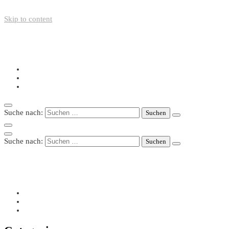
Skip to content
+49-211-5446423
info@nazo-support.org
Oswald-Spengler-Str. 21, 40474 Düsseldorf
Suche nach:
Suche nach:
+49-211-5446423
info@nazo-support.org
Oswald-Spengler-Str. 21, 40474 Düsseldorf