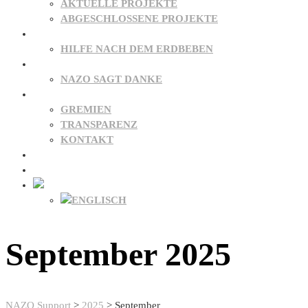
AKTUELLE PROJEKTE
ABGESCHLOSSENE PROJEKTE
PATENSCHAFTEN
HILFE NACH DEM ERDBEBEN
SPENDEN
NAZO SAGT DANKE
ÜBER UNS
GREMIEN
TRANSPARENZ
KONTAKT
NEWS
FAQ
September 2025
NAZO Support
>
2025
>
September