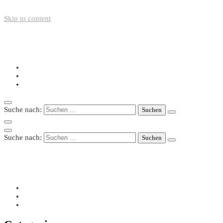
Skip to content
+49-211-5446423
info@nazo-support.org
Oswald-Spengler-Str. 21, 40474 Düsseldorf
Suche nach:
Suche nach:
+49-211-5446423
info@nazo-support.org
Oswald-Spengler-Str. 21, 40474 Düsseldorf