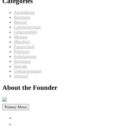
Categories
Ausbildung
Beratung
Bericht
Landwirtschaft
Lebensmittel
Messen
Mitarbeit
Patenschaft
Publicity
Solarlampen
Sonstiges
Spende
Unkategorisiert
Verkauf
About the Founder
Primary Menu
HOME
PROJEKTE