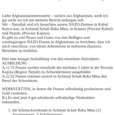
Liebe Afghanistaninteressierte – zurück aus Afghanistan, weiß ich
gar nicht wo ich mit meinem Bericht anfangen soll.
Wir – Nurullah und ich besuchten unsere NAZO-Zentren in Kabul
Kart-e-nau, in Achmad Schah Baba Mina, in Kamari (Provinz Kabul)
und Nejrab, (Provinz Kapiza).
Es gibt zu viel Neues und Gutes von den fleißigen und
wissbegierigen NAZO-Frauen in Afghanistan zu berichten, dass ich
mich entschloss, von dieser Arbeitsreise in mehreren (kurzen)
Berichten zu erzählen.
Hier eine knappe Aufzählung von den einzelnen Aktivitäten:
AUSBILDUNG
A.1) 75 Frauen werden innerhalb der nächsten 3 Jahre in der Provinz
Kapiza (Region Nejrab) zu Schneiderinnen ausgebildet.
A.2) 32 Frauen erlernen zurzeit in Achmad Schah Baba Mina den
Beruf der Schneiderin.
WERKSTÄTTEN, in denen die Frauen selbständig produzieren und
Geld verdienen.
B.) Es sind jetzt 4 gut arbeitende selbständige Werkstätten
entstanden.
die Schmuckwerkstatt in Achmad Schah Baba Mina (11
Juwelierinnen, 5 Schülerinnen)