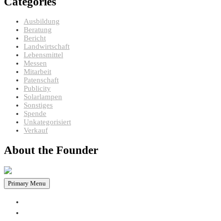
Categories
Ausbildung
Beratung
Bericht
Landwirtschaft
Lebensmittel
Messen
Mitarbeit
Patenschaft
Publicity
Solarlampen
Sonstiges
Spende
Unkategorisiert
Verkauf
About the Founder
Primary Menu
HOME
PROJEKTE