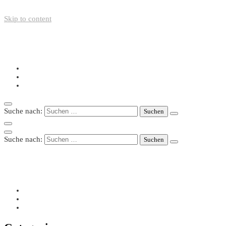
Skip to content
+49-211-5446423
info@nazo-support.org
Oswald-Spengler-Str. 21, 40474 Düsseldorf
Suche nach:
Suche nach:
+49-211-5446423
info@nazo-support.org
Oswald-Spengler-Str. 21, 40474 Düsseldorf