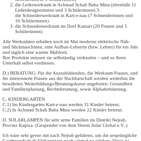
die Lederwerkstatt in Achmad Schah Baba Mina (ebenfalls 11
Lederdesignerinnen und 3 Schülerinnen) 3.
die Schneiderwerkstatt in Kart-e-nau (7 Schneiderinnen und
16 Schülerinnen)
die Schneiderwerkstatt im Dorf Kamari (20 Frauen und 5
Schülerinnen)
Alle Werkstätten erhalten noch im Mai moderne elektrische Näh-
und Stickmaschinen, eine Aufbau-Lehrerin (bzw. Lehrer) für ein Jahr
und täglich eine warme Mahlzeit.
Ihre Produkte müssen sie selbständig verkaufen – und so ihren
Unterhalt selbst verdienen.
D.) BERATUNG: Für die Auszubildenden, die Werkstatt-Frauen, und
für interessierte Frauen aus der Nachbarschaft werden weiterhin die
bewährten Weiterbildungs/Beratungskurse angeboten: Gesundheit
und Familienplanung, Rechtsberatung, sowie Alphabetisierung.
C. KINDERGARTEN
C.1) Im Kindergarten Kart-e-nau werden 31 Kinder betreut.
C.2) In Achmad Schah Baba Mina werden 22 Kinder betreut.
D. SOLARLAMPEN für sehr arme Familien im Distrikt Nejrab,
Provinz Kapiza. (Gespendet von dem Verein Solar Global e.V..)
Ich wäre sehr gerne mit nach Nejrab gefahren, um die ursprüngliche
Gastfreundschaft Afghanistans noch einmal zu erleben. Diese ist