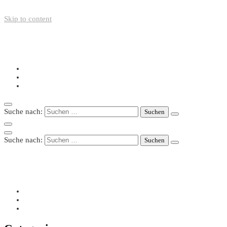
Skip to content
+49-211-5446423
info@nazo-support.org
Oswald-Spengler-Str. 21, 40474 Düsseldorf
Suche nach:
Suche nach:
+49-211-5446423
info@nazo-support.org
Oswald-Spengler-Str. 21, 40474 Düsseldorf