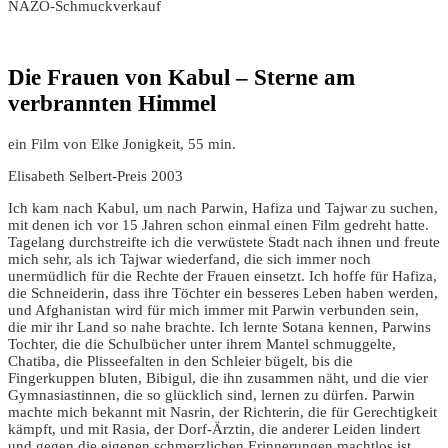
NAZO-Schmuckverkauf
Die Frauen von Kabul – Sterne am
verbrannten Himmel
ein Film von Elke Jonigkeit, 55 min.
Elisabeth Selbert-Preis 2003
Ich kam nach Kabul, um nach Parwin, Hafiza und Tajwar zu suchen,
mit denen ich vor 15 Jahren schon einmal einen Film gedreht hatte.
Tagelang durchstreifte ich die verwüstete Stadt nach ihnen und freute
mich sehr, als ich Tajwar wiederfand, die sich immer noch
unermüdlich für die Rechte der Frauen einsetzt. Ich hoffe für Hafiza,
die Schneiderin, dass ihre Töchter ein besseres Leben haben werden,
und Afghanistan wird für mich immer mit Parwin verbunden sein,
die mir ihr Land so nahe brachte. Ich lernte Sotana kennen, Parwins
Tochter, die die Schulbücher unter ihrem Mantel schmuggelte,
Chatiba, die Plisseefalten in den Schleier bügelt, bis die
Fingerkuppen bluten, Bibigul, die ihn zusammen näht, und die vier
Gymnasiastinnen, die so glücklich sind, lernen zu dürfen. Parwin
machte mich bekannt mit Nasrin, der Richterin, die für Gerechtigkeit
kämpft, und mit Rasia, der Dorf-Ärztin, die anderer Leiden lindert
und gegen die eigenen schmerzlichen Erinnerungen machtlos ist.