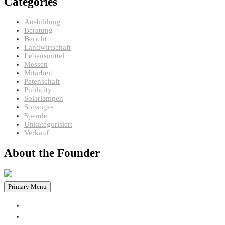
Categories
Ausbildung
Beratung
Bericht
Landwirtschaft
Lebensmittel
Messen
Mitarbeit
Patenschaft
Publicity
Solarlampen
Sonstiges
Spende
Unkategorisiert
Verkauf
About the Founder
Primary Menu
HOME
PROJEKTE