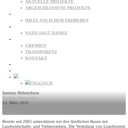
AKTUELLE PROJEKTE
ABGESCHLOSSENE PROJEKTE
PATENSCHAFTEN
HILFE NACH DEM ERDBEBEN
SPENDEN
NAZO SAGT DANKE
ÜBER UNS
GREMIEN
TRANSPARENZ
KONTAKT
NEWS
FAQ
Samiras Hühnerfarm
Daniela Dwersteg
–
23. März 2025
–
Viehhaltung
Bereits seit 2005 unterstützen wir den ländlichen Raum mit
Landwirtschafts- und Viehprojekten. Die Verteilung von Legehennen