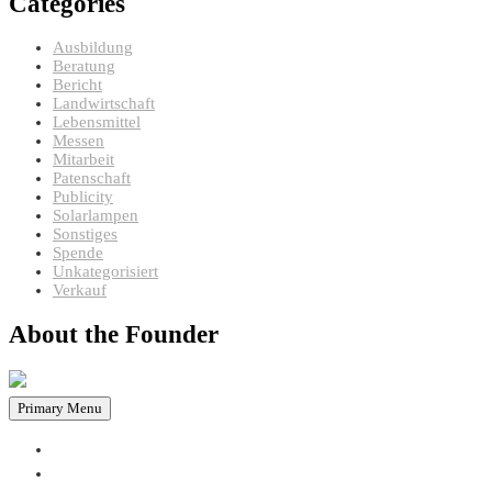
Categories
Ausbildung
Beratung
Bericht
Landwirtschaft
Lebensmittel
Messen
Mitarbeit
Patenschaft
Publicity
Solarlampen
Sonstiges
Spende
Unkategorisiert
Verkauf
About the Founder
Primary Menu
HOME
PROJEKTE