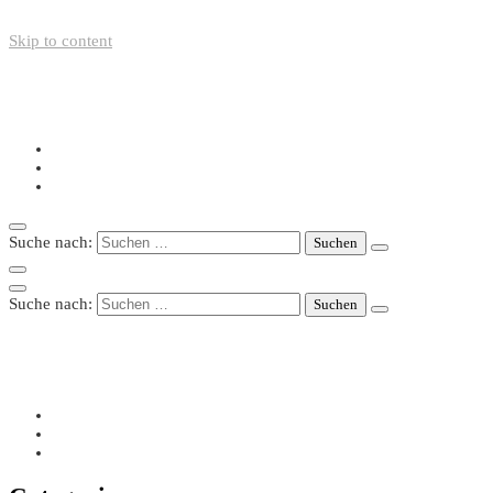
Skip to content
+49-211-5446423
info@nazo-support.org
Oswald-Spengler-Str. 21, 40474 Düsseldorf
Suche nach:
Suche nach:
+49-211-5446423
info@nazo-support.org
Oswald-Spengler-Str. 21, 40474 Düsseldorf